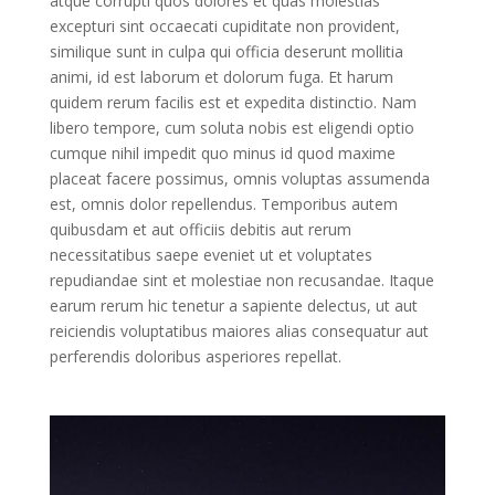
atque corrupti quos dolores et quas molestias
excepturi sint occaecati cupiditate non provident,
similique sunt in culpa qui officia deserunt mollitia
animi, id est laborum et dolorum fuga. Et harum
quidem rerum facilis est et expedita distinctio. Nam
libero tempore, cum soluta nobis est eligendi optio
cumque nihil impedit quo minus id quod maxime
placeat facere possimus, omnis voluptas assumenda
est, omnis dolor repellendus. Temporibus autem
quibusdam et aut officiis debitis aut rerum
necessitatibus saepe eveniet ut et voluptates
repudiandae sint et molestiae non recusandae. Itaque
earum rerum hic tenetur a sapiente delectus, ut aut
reiciendis voluptatibus maiores alias consequatur aut
perferendis doloribus asperiores repellat.