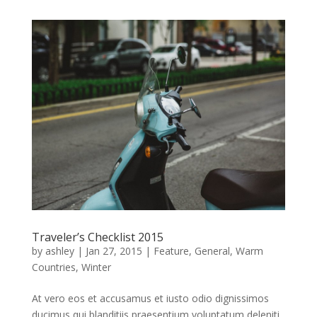
Traveler’s Checklist 2015
by
ashley
|
Jan 27, 2015
|
Feature
,
General
,
Warm
Countries
,
Winter
At vero eos et accusamus et iusto odio dignissimos
ducimus qui blanditiis praesentium voluptatum deleniti