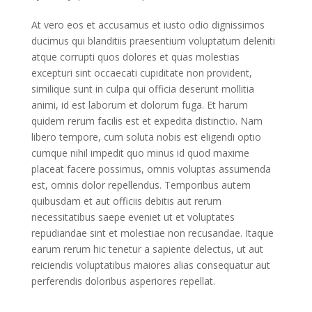
At vero eos et accusamus et iusto odio dignissimos
ducimus qui blanditiis praesentium voluptatum deleniti
atque corrupti quos dolores et quas molestias
excepturi sint occaecati cupiditate non provident,
similique sunt in culpa qui officia deserunt mollitia
animi, id est laborum et dolorum fuga. Et harum
quidem rerum facilis est et expedita distinctio. Nam
libero tempore, cum soluta nobis est eligendi optio
cumque nihil impedit quo minus id quod maxime
placeat facere possimus, omnis voluptas assumenda
est, omnis dolor repellendus. Temporibus autem
quibusdam et aut officiis debitis aut rerum
necessitatibus saepe eveniet ut et voluptates
repudiandae sint et molestiae non recusandae. Itaque
earum rerum hic tenetur a sapiente delectus, ut aut
reiciendis voluptatibus maiores alias consequatur aut
perferendis doloribus asperiores repellat.